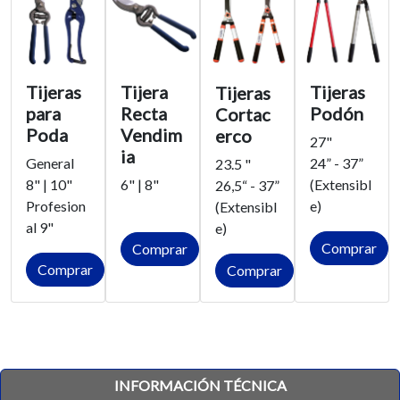
Tijera
Tijeras
Tijeras
Tijeras
Recta
Podón
para
Cortac
Vendim
Poda
erco
27"
ia
24” - 37”
General
23.5 "
6" | 8"
(Extensibl
8" | 10"
26,5“ - 37”
e)
Profesion
(Extensibl
al 9"
e)
Comprar
Comprar
Comprar
Comprar
INFORMACIÓN TÉCNICA